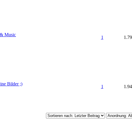
 & Music
1
1.7
ne Bilder ;)
1
1.9