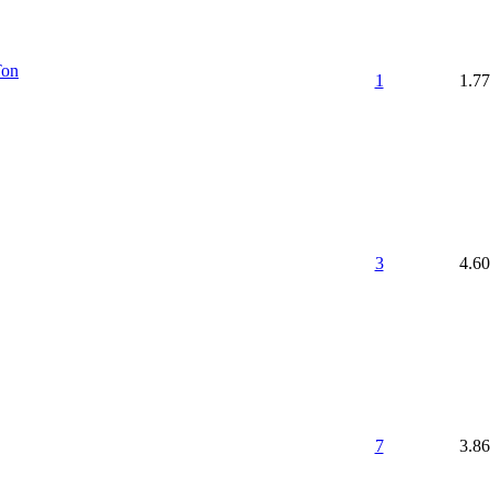
Ton
1
1.7
3
4.6
7
3.8