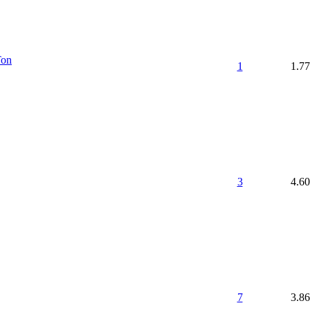
Ton
1
1.7
3
4.6
7
3.8