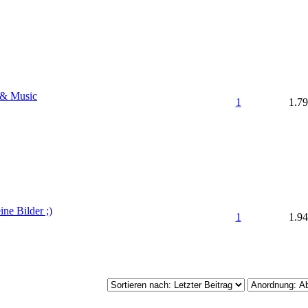
 & Music
1
1.7
ne Bilder ;)
1
1.9