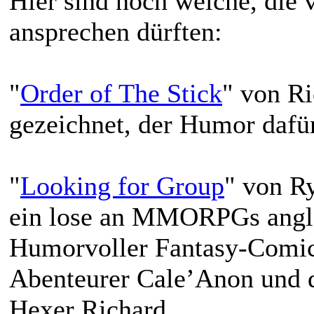
Hier sind noch welche, die v
ansprechen dürften:
"
Order of The Stick
" von Ri
gezeichnet, der Humor dafü
"
Looking for Group
" von R
ein lose an MMORPGs angleh
Humorvoller Fantasy-Comic 
Abenteurer Cale’Anon und d
Hexer Richard.