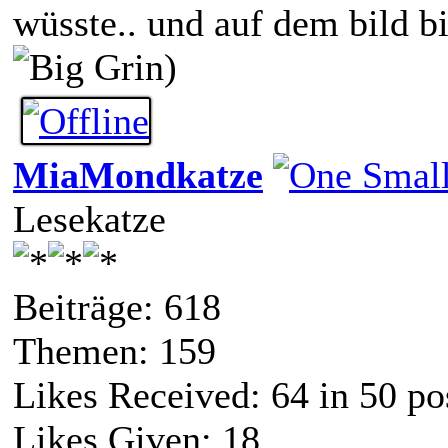
wüsste.. und auf dem bild b
)
MiaMondkatze
Lesekatze
Beiträge: 618
Themen: 159
Likes Received:
64
in 50 po
Likes Given: 18