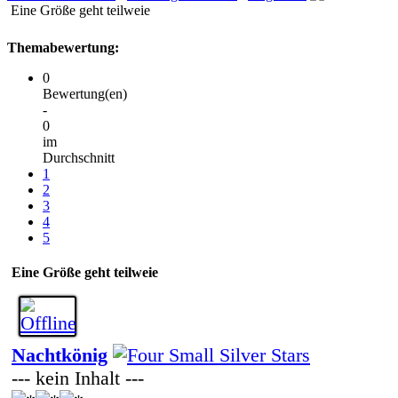
Eine Größe geht teilweie
Themabewertung:
0
Bewertung(en)
-
0
im
Durchschnitt
1
2
3
4
5
Eine Größe geht teilweie
Nachtkönig
--- kein Inhalt ---