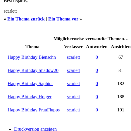
Best regards,
scarlett
«
Ein Thema zurück
|
Ein Thema vor
»
Möglicherweise verwandte Themen…
Thema
Verfasser
Antworten
Ansichten
Happy Birthday Bienschn
scarlett
0
67
Happy Birthday Shadow20
scarlett
0
81
Happy Birthday Saphira
scarlett
0
182
Happy Birthday Holger
scarlett
0
188
Happy Birthday FrauFlupps
scarlett
0
191
Druckversion anzeigen