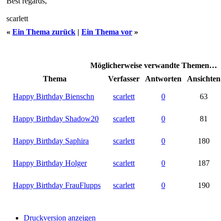
Best regards,
scarlett
«
Ein Thema zurück
|
Ein Thema vor
»
Möglicherweise verwandte Themen…
Thema
Verfasser
Antworten
Ansichten
Happy Birthday Bienschn
scarlett
0
63
Happy Birthday Shadow20
scarlett
0
81
Happy Birthday Saphira
scarlett
0
180
Happy Birthday Holger
scarlett
0
187
Happy Birthday FrauFlupps
scarlett
0
190
Druckversion anzeigen