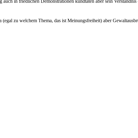
 auch in friedlichen Demonstrationen kundtäten aber sein Verständnis 
 ja (egal zu welchem Thema, das ist Meinungsfreiheit) aber Gewaltausb