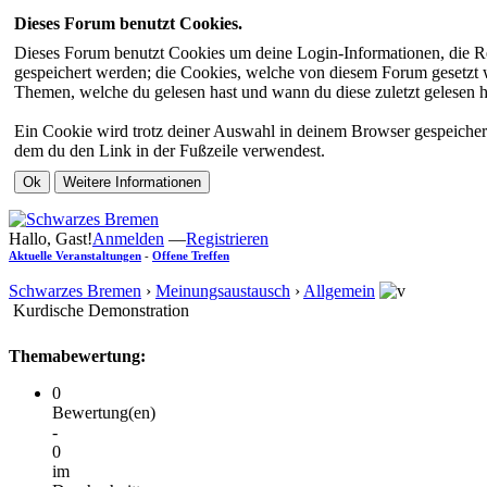
Dieses Forum benutzt Cookies.
Dieses Forum benutzt Cookies um deine Login-Informationen, die Re
gespeichert werden; die Cookies, welche von diesem Forum gesetzt we
Themen, welche du gelesen hast und wann du diese zuletzt gelesen has
Ein Cookie wird trotz deiner Auswahl in deinem Browser gespeichert
dem du den Link in der Fußzeile verwendest.
Hallo, Gast!
Anmelden
—
Registrieren
Aktuelle Veranstaltungen
-
Offene Treffen
Schwarzes Bremen
›
Meinungsaustausch
›
Allgemein
Kurdische Demonstration
Themabewertung:
0
Bewertung(en)
-
0
im