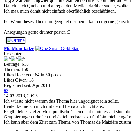
Tag 2 war eine langwierige und detailreiche Diskussion über die Verh
Da ich nach Quellen und anregenden Medien darüber suche, wollte i
Ich mag mich damit nicht einfach oberflächlich beschäftigen.
Ps: Wenn dieses Thema ungeeignet erscheint, kann er gerne gelösch
Anregungen gerne drunter posten :3
MiaMondkatze
Lesekatze
Beiträge: 618
Themen: 159
Likes Received:
64
in 50 posts
Likes Given: 18
Registriert seit: Apr 2013
#2
14.03.2018, 20:25
Ich wüsste nicht warum das Thema hier ungeeignet sein sollte.
Leider kenne ich mich mit dem Thema auch nicht aus.
Es gibt leider viel zu viele politische Themen, die interessant sind 
Gruppierungen urlteilen und da ich meistens zu faul bin mich einge
Ich kann aber dem Zitat zum Thema von Thomas de Maizière zusti