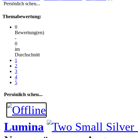
Persönlich scheu...
Themabewertung:
0
Bewertung(en)
-
0
im
Durchschnitt
1
2
3
4
5
Persönlich scheu...
Lumina