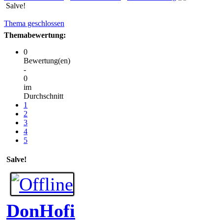
Salve!
Thema geschlossen
Themabewertung:
0
Bewertung(en)
-
0
im
Durchschnitt
1
2
3
4
5
Salve!
DonHofi