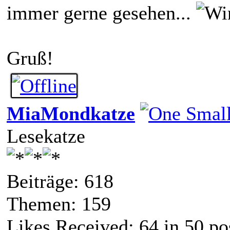
immer gerne gesehen...
Gruß!
MiaMondkatze
Lesekatze
Beiträge: 618
Themen: 159
Likes Received:
64
in 50 po