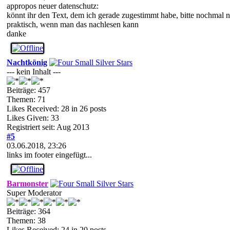
appropos neuer datenschutz:
könnt ihr den Text, dem ich gerade zugestimmt habe, bitte nochmal n
praktisch, wenn man das nachlesen kann
danke
Nachtkönig
--- kein Inhalt ---
Beiträge: 457
Themen: 71
Likes Received:
28
in 26 posts
Likes Given: 33
Registriert seit: Aug 2013
#5
03.06.2018, 23:26
links im footer eingefügt...
Barmonster
Super Moderator
Beiträge: 364
Themen: 38
Likes Received:
24
in 20 posts