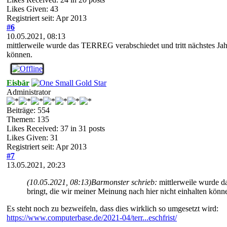
Likes Given: 43
Registriert seit: Apr 2013
#6
10.05.2021, 08:13
mittlerweile wurde das TERREG verabschiedet und tritt nächstes Jahr 
können.
Eisbär
Administrator
Beiträge: 554
Themen: 135
Likes Received:
37
in 31 posts
Likes Given: 31
Registriert seit: Apr 2013
#7
13.05.2021, 20:23
(10.05.2021, 08:13)
Barmonster schrieb:
mittlerweile wurde d
bringt, die wir meiner Meinung nach hier nicht einhalten könn
Es steht noch zu bezweifeln, dass dies wirklich so umgesetzt wird:
https://www.computerbase.de/2021-04/terr...eschfrist/