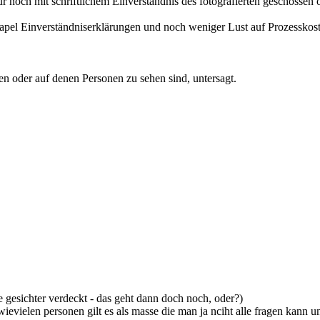
noch mit schriftlichem Einverständnis des fotografierten geschossen o
rstapel Einverständniserklärungen und noch weniger Lust auf Prozessk
gen oder auf denen Personen zu sehen sind, untersagt.
e gesichter verdeckt - das geht dann doch noch, oder?)
ievielen personen gilt es als masse die man ja nciht alle fragen kann u