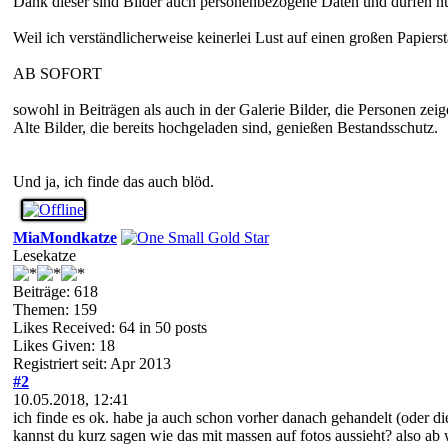
Dank dieser sind Bilder auch personenbezogene Daten und dürfen nur 
Weil ich verständlicherweise keinerlei Lust auf einen großen Papie
AB SOFORT
sowohl in Beiträgen als auch in der Galerie Bilder, die Personen zei
Alte Bilder, die bereits hochgeladen sind, genießen Bestandsschutz.
Und ja, ich finde das auch blöd.
MiaMondkatze
Lesekatze
Beiträge: 618
Themen: 159
Likes Received:
64
in 50 posts
Likes Given: 18
Registriert seit: Apr 2013
#2
10.05.2018, 12:41
ich finde es ok. habe ja auch schon vorher danach gehandelt (oder di
kannst du kurz sagen wie das mit massen auf fotos aussieht? also ab w