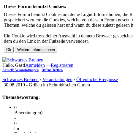
Dieses Forum benutzt Cookies.
Dieses Forum benutzt Cookies um deine Login-Informationen, die Re
gespeichert werden; die Cookies, welche von diesem Forum gesetzt we
Themen, welche du gelesen hast und wann du diese zuletzt gelesen has
Ein Cookie wird trotz deiner Auswahl in deinem Browser gespeichert
dem du den Link in der Fußzeile verwendest.
Hallo, Gast!
Anmelden
—
Registrieren
Aktuelle Veranstaltungen
-
Offene Treffen
Schwarzes Bremen
›
Veranstaltungen
›
Öffentliche Ereignisse
30.08.2019 - Grillen im Schmidt'schen Garten
Themabewertung:
0
Bewertung(en)
-
0
im