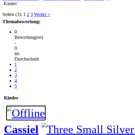
Kinder
Seiten (3):
1
2
3
Weiter »
Themabewertung:
0
Bewertung(en)
-
0
im
Durchschnitt
1
2
3
4
5
Kinder
Cassiel